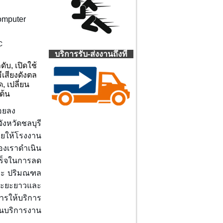
omputer
C
บริการรับ-ส่งงานถึงที่
ับ, เปิดใช้
ีเสียงดังตล
, เปลี่ยน
นต้น
อยลง
หวัดชลบุรี
่วยให้โรงงาน
องเราดำเนิน
ร็จในการลด
และ ปริมณฑล
ตรระยะยาวและ
ารให้บริการ
านบริการงาน