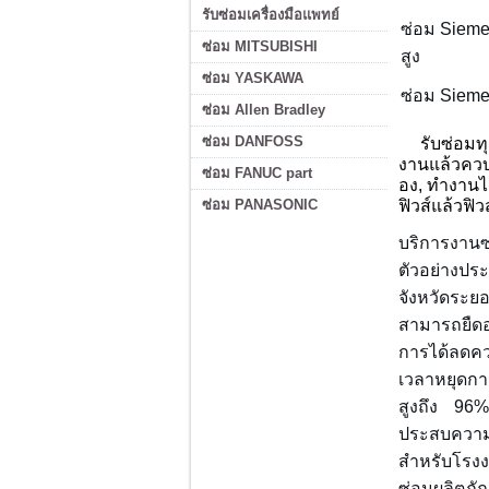
รับซ่อมเครื่องมือแพทย์
ซ่อม
Sieme
ซ่อม MITSUBISHI
สูง
ซ่อม YASKAWA
ซ่อม
Sieme
ซ่อม Allen Bradley
ซ่อม DANFOSS
รับซ่อมทุกอ
งานแล้วควบค
ซ่อม FANUC part
อง, ทำงานไม่
ซ่อม PANASONIC
ฟิวส์แล้วฟิว
บริการงานซ
ตัวอย่างป
จังหวัดระยอ
สามารถยืดอ
การได้ลดค
เวลาหยุดกา
สูงถึง 96% 
ประสบความส
สำหรับโรงง
ซ่อมผลิตภ