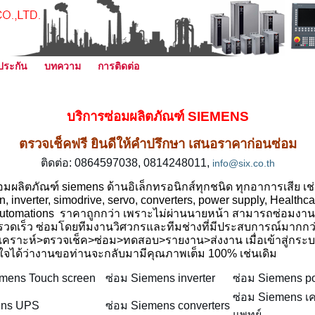
ประกัน
บทความ
การติดต่อ
บริการซ่อมผลิตภัณฑ์ SIEMENS
ตรวจเช็คฟรี ยินดีให้คำปรึกษา เสนอราคาก่อนซ่อม
ติดต่อ:
0864597038
, 0814248011,
info@six.co.th
ผลิตภัณฑ์ siemens ด้านอิเล็กทรอนิกส์ทุกชนิด
ทุกอาการเสีย
เช
n, inverter, simodrive, servo, converters, power supply, Healthca
automations ราคาถูกกว่า เพราะไม่ผ่านนายหน้า สามารถซ่อมงา
วดเร็ว ซ่อมโดยทีมงานวิศวกรและทีมช่างที่มีประสบการณ์มากกว่า
ิเคราะห์>
ตรวจเช็ค
>ซ่อม>ทดสอบ>รายงาน>ส่งงาน เมื่อเข้าสู่กร
่นใจได้ว่างานขอท่านจะกลับมามีคุณภาพเต็ม 100% เช่นเดิม
mens Touch screen
ซ่อม Siemens inverter
ซ่อม
Siemens po
ซ่อม
Siemens เคร
ens UPS
ซ่อม
Siemens converters
แพทย์