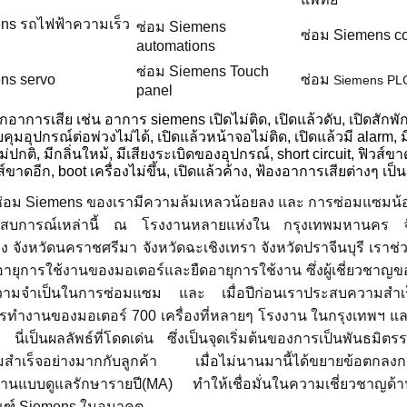
ns รถไฟฟ้าความเร็ว
ซ่อม
Siemens
ซ่อม
Siemens c
automations
ซ่อม
Siemens Touch
ns servo
ซ่อม
Siemens PL
panel
าการเสีย เช่น อาการ siemens เปิดไม่ติด, เปิดแล้วดับ, เปิดสักพักด
ุมอุปกรณ์ต่อพ่วงไม่ได้, เปิดแล้วหน้าจอไม่ติด, เปิดแล้วมี alarm, ม
ปกติ, มีกลิ่นใหม้, มีเสียงระเบิดของอุปกรณ์, short circuit, ฟิวส์ขาด
ส์ขาดอีก, boot เครื่องไม่ขึ้น, เปิดแล้วค้าง, ฟ้องอาการเสียต่างๆ เป็
่อม Siemens ของเรามีความล้มเหลวน้อยลง และ การซ่อมแซมน้
ระสบการณ์เหล่านี้ ณ โรงงานหลายแห่งใน กรุงเทพมหานคร จัง
ง จังหวัดนคราชศรีมา จังหวัดฉะเชิงเทรา จังหวัดปราจีนบุรี เราช
ายุการใช้งานของมอเตอร์และยืดอายุการใช้งาน ซึ่งผู้เชี่ยวชาญข
วามจำเป็นในการซ่อมแซม และ เมื่อปีก่อนเราประสบความสำเ
รทำงานของมอเตอร์ 700 เครื่องที่หลายๆ โรงงาน ในกรุงเทพฯ 
นี่เป็นผลลัพธ์ที่โดดเด่น ซึ่งเป็นจุดเริ่มต้นของการเป็นพันธมิ
ำเร็จอย่างมากกับลูกค้า เมื่อไม่นานมานี้ได้ขยายข้อตกลงก
านแบบดูแลรักษารายปี(MA) ทำให้เชื่อมั่นในความเชี่ยวชาญด้
ัณฑ์ Siemens ในอนาคต